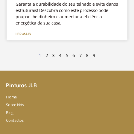
Garanta a durabilidade do seu telhado e evite danos
estruturais! Descubra como este processo pode
poupar-lhe dinheiro e aumentar a eficiência
energética da sua casa.
LER MAIS
1
2
3
4
5
6
7
8
9
Pinturas JLB
Home
Sobre Nós
Blog
Contactos