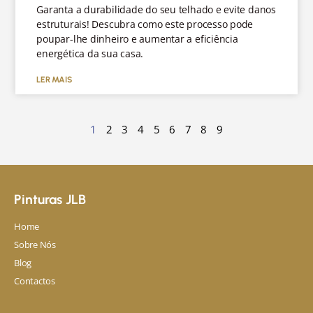
Garanta a durabilidade do seu telhado e evite danos
estruturais! Descubra como este processo pode
poupar-lhe dinheiro e aumentar a eficiência
energética da sua casa.
LER MAIS
1
2
3
4
5
6
7
8
9
Pinturas JLB
Home
Sobre Nós
Blog
Contactos