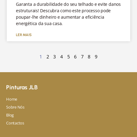
Garanta a durabilidade do seu telhado e evite danos
estruturais! Descubra como este processo pode
poupar-lhe dinheiro e aumentar a eficiência
energética da sua casa.
LER MAIS
1
2
3
4
5
6
7
8
9
Pinturas JLB
Home
Sobre Nós
Blog
Contactos