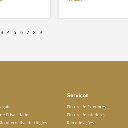
IS
LER MAIS
3
4
5
6
7
8
9
Serviços
Legais
Pintura de Exteriores
a de Privacidade
Pintura de Interiores
ão Alternativa de Litígios
Remodelações