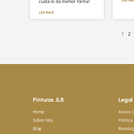
LER MA
cuidá-lo da melhor forma!
LER MAIS
1
2
Pinturas JLB
Legal
Home
Avisos 
Sobre Nós
Politic
Blog
Resoluç