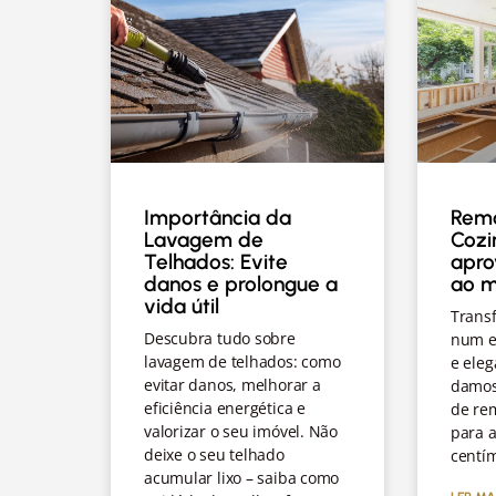
Importância da
Rem
Lavagem de
Cozi
Telhados: Evite
apro
danos e prolongue a
ao 
vida útil
Trans
Descubra tudo sobre
num e
lavagem de telhados: como
e eleg
evitar danos, melhorar a
damos
eficiência energética e
de re
valorizar o seu imóvel. Não
para a
deixe o seu telhado
centí
acumular lixo – saiba como