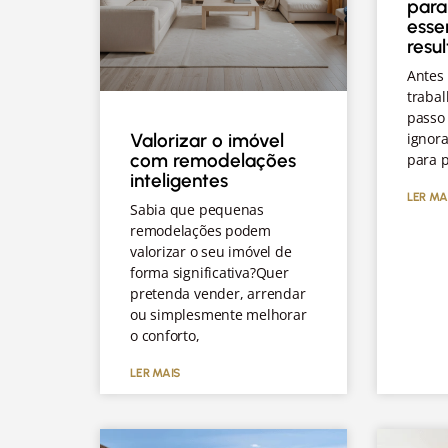
para
esse
resu
Antes 
trabal
passo
Valorizar o imóvel
ignor
com remodelações
para p
inteligentes
LER MA
Sabia que pequenas
remodelações podem
valorizar o seu imóvel de
forma significativa?Quer
pretenda vender, arrendar
ou simplesmente melhorar
o conforto,
LER MAIS